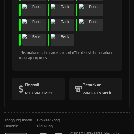
* Selama bank maintenance dan bank offline deposit dan penarikan
tidak dapat diproses
Deposit
Penarikan
Rata-rata 3 Menit
Rata-rata 5 Menit
Tanggung Jawab
Browser Yang
Bermain
Didukung
©2026 VEGAS338. Hak cipta