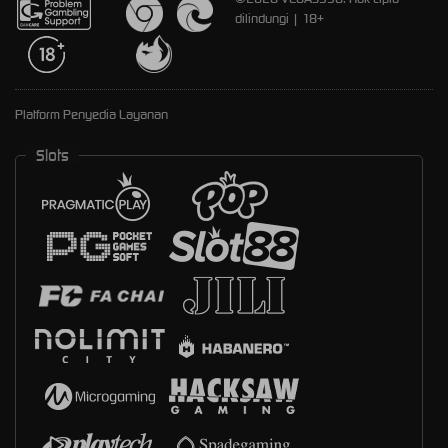
dilindungi | 18+
Platform Penyedia Layanan
Slots