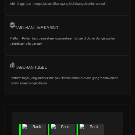
lebih tinggi, dan menyediakan pilihan yang lebih banyak untuk pemain.
TARUHAN LIVE KASINO
Platform Pilihan bagi perusahaan-perusahaan terbaik di dunia, dengan pilihan
variasi game terbanyak
TARUHAN TOGEL
Platform togel yang menarik dari perusahan terbaik di dunia yang menawarkan
hadiah kemenangan besar