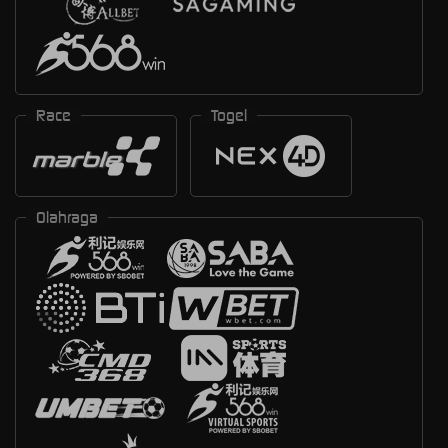
Race
Togel
Olahraga