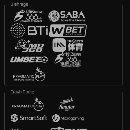
Olahraga
Crash Game