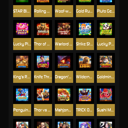
STAR Bingo
Rolling Panda
Woof-woof Paradise
Gold Rush Party
Pluto Gems
Lucky Piggy
Thor of Mars
Warlord Lu Bu
Strike Storm
Lucky Panda
King's Return
Knife Throwing Show
Dragon's Expedition
Wilderness Lion
Goldmine Blast
Penguin Smash
Thor vs Loki
Mahjong Gold 3
TRICK OR TREAT
Sushi Match