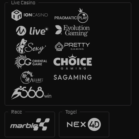
Live Casino
Race
Togel