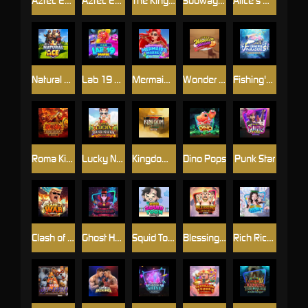
Aztec Empire
Aztec Empire 1000
The King Joker
Subway Runner
Alice's Wonder
Natural Ace
Lab 19 Mania
Mermaid's Market
Wonder Cuisine
Fishing's Paradise
Roma Kingdom
Lucky NangKwak
Kingdom Z
Dino Pops
Punk Star
Clash of War
Ghost House
Squid Toon
Blessing of the Ox
Rich Rich Water