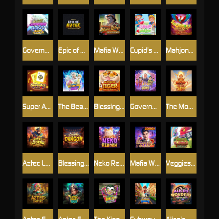
Government Disco
Epic of Aztec
Mafia Ways
Cupid's Garden
Mahjong of the Phoenix
Super Ace X
The Beat of Olympus 1000
Blessing of the Tiger
Government Joke
The Monkey King
Aztec Legend
Blessing of the Dragon
Neko Reborn
Mafia Ways II : Metro Haven Heist
Veggies Bonanza