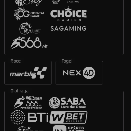
Race
Togel
Olahraga