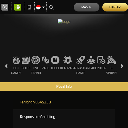
MASUK
DAFTAR
HOT
SLOTS
LIVE
RACE
TOGEL
OLAHRAGA
CRASH
ARCADE
POKER
E-
SABUN
GAMES
CASINO
GAME
SPORTS
AYAM
Pusat Info
Tentang VEGAS338
Responsible Gambling