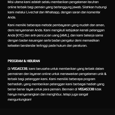
Misi utama kami adalah selalu memberikan pengalaman taruhan
online terbaik bagi pemain yang bertanggung jawab. Silahkan hubungi
kami melalui Livechat dan Whatsapp, dengan saran dan komentar
Anda.
Kami memilki beberapa metode pembayaran yang mudah dan aman,
demi kenyamanan Anda. Kami mengikuti kebijakan kenali pelanggan
Anda (KYC) dan anti-pencucian uang (AML), dan kami bekerja sama
dengan badan keuangan serta badan pengatur demi memastikan
ketaatan berstandar tertinggi pada hukum dan peraturan.
PROGRAM & HIBURAN
Di
VEGAS338
, kami berusaha untuk memberikan yang terbaik dalam
permainan dan layanan online untuk menawarkan pengalaman unik &
terbaik bagi pelanggan kami. Kami memiliki beberapa program
berhadiah, yang memberikan pelanggan kami berbagai hadiah yang
benar-benar layak untuk para pemain. Bermain di
VEGAS338
tidak
hanya menyenangkan dan menghibur, tetapi juga sangat
menguntungkan!