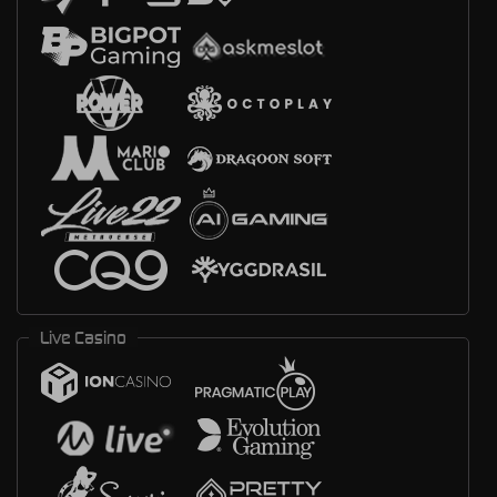
Live Casino