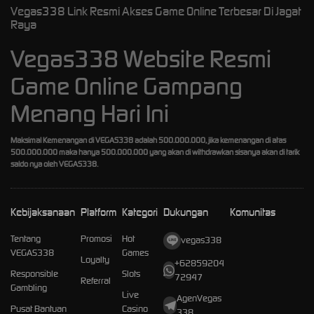
Vegas338 Link Resmi Akses Game Online Terbesar Di Jagat
Raya
Vegas338 Website Resmi
Game Online Gampang
Menang Hari Ini
Maksimal Kemenangan di VEGAS338 adalah 500.000.000, jika kemenangan di atas
500.000.000 maka hanya 500.000.000 yang akan di withdrawkan sisanya akan di tarik
saldo nya oleh VEGAS338.
Kebijaksanaan
Platform
Kategori
Dukungan
Komunitas
Tentang
Promosi
Hot
vegas338
VEGAS338
Games
Loyalty
+62859204
Responsible
Slots
72947
Referral
Gambling
Live
AgenVegas
Pusat Bantuan
Casino
338