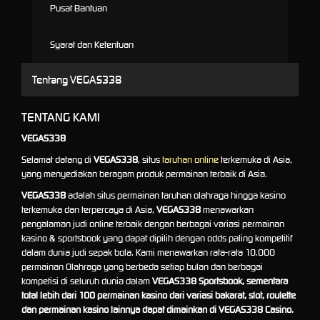
Pusat Bantuan
Syarat dan Ketentuan
Tentang VEGAS338
TENTANG KAMI
VEGAS338
Selamat datang di
VEGAS338
, situs
taruhan online
terkemuka di Asia,
yang menyediakan beragam produk permainan terbaik di Asia.
VEGAS338
adalah situs permainan taruhan olahraga hingga kasino
terkemuka dan terpercaya di Asia,
VEGAS338
menawarkan
pengalaman judi online terbaik dengan berbagai variasi permainan
kasino & sportsbook yang dapat dipilih dengan odds paling kompetitif
dalam dunia judi sepak bola. Kami menawarkan rata-rata 10.000
permainan Olahraga yang berbeda setiap bulan dan berbagai
kompetisi di seluruh dunia dalam
VEGAS338 Sportsbook, sementara
total lebih dari 100 permainan kasino dari variasi bakarat, slot, roulette
dan permainan kasino lainnya dapat dimainkan di
VEGAS338
Casino.