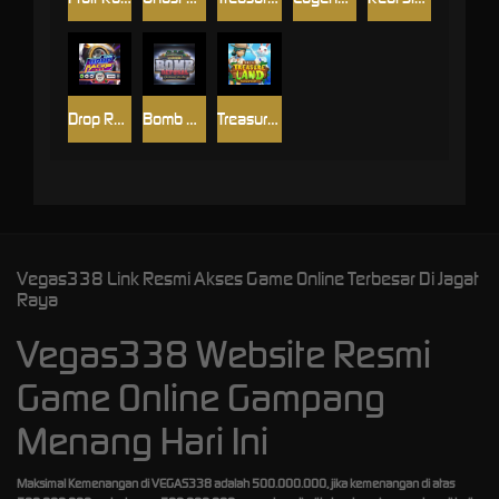
Drop Racing
Bomb Defusal
Treasure Land
Vegas338 Link Resmi Akses Game Online Terbesar Di Jagat
Raya
Vegas338 Website Resmi
Game Online Gampang
Menang Hari Ini
Maksimal Kemenangan di VEGAS338 adalah 500.000.000, jika kemenangan di atas