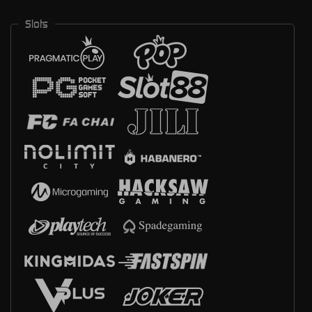
Slots