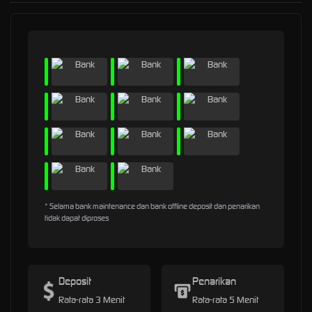
* Selama bank maintenance dan bank offline deposit dan penarikan
tidak dapat diproses
Deposit
Penarikan
Rata-rata 3 Menit
Rata-rata 5 Menit