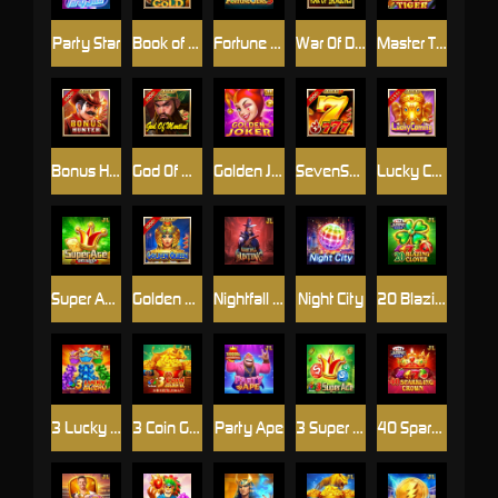
Party Star
Book of Gold
Fortune Gems 3
War Of Dragons
Master Tiger
Bonus Hunter
God Of Martial
Golden Joker
SevenSevenSeven
Lucky Coming
Super Ace Deluxe
Golden Queen
Nightfall Hunting
Night City
20 Blazing Clover
3 Lucky Baozhu
3 Coin Golden OX
Party Ape
3 Super Ace
40 Sparkling Crown