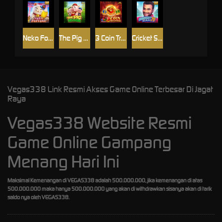
Neko Fortune
The Pig House
3 Coin Treasures
Cricket Sah 75
Vegas338 Link Resmi Akses Game Online Terbesar Di Jagat
Raya
Vegas338 Website Resmi
Game Online Gampang
Menang Hari Ini
Maksimal Kemenangan di VEGAS338 adalah 500.000.000, jika kemenangan di atas
500.000.000 maka hanya 500.000.000 yang akan di withdrawkan sisanya akan di tarik
saldo nya oleh VEGAS338.