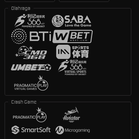
Olahraga
Crash Game