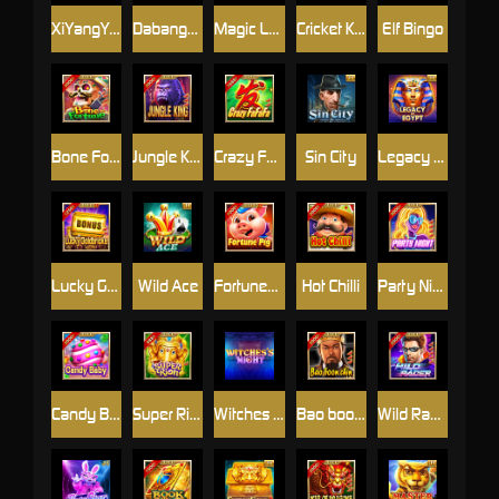
XiYangYang
Dabanggg
Magic Lamp
Cricket King 18
Elf Bingo
Bone Fortune
Jungle King
Crazy FaFaFa
Sin City
Legacy of Egypt
Lucky Goldbricks
Wild Ace
FortunePig
Hot Chilli
Party Night
Candy Baby
Super Rich
Witches Night
Bao boon chin
Wild Racer