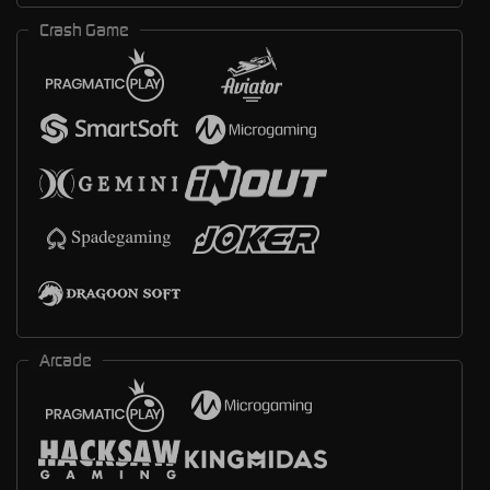
Crash Game
Arcade