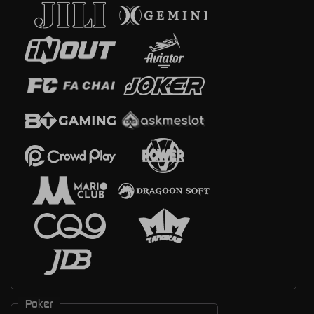
Poker