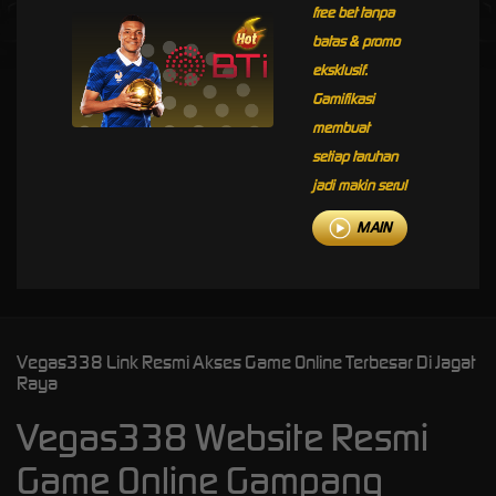
free bet tanpa
batas & promo
eksklusif.
Gamifikasi
membuat
setiap taruhan
jadi makin seru!
MAIN
Vegas338 Link Resmi Akses Game Online Terbesar Di Jagat
Raya
Vegas338 Website Resmi
Game Online Gampang