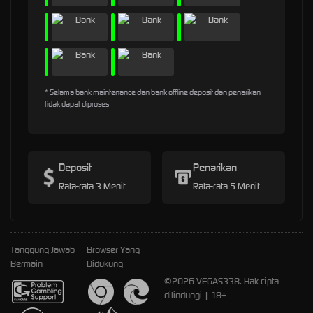
* Selama bank maintenance dan bank offline deposit dan penarikan
tidak dapat diproses
Deposit
Penarikan
Rata-rata 3 Menit
Rata-rata 5 Menit
Tanggung Jawab
Browser Yang
Bermain
Didukung
©2026 VEGAS338. Hak cipta
dilindungi | 18+