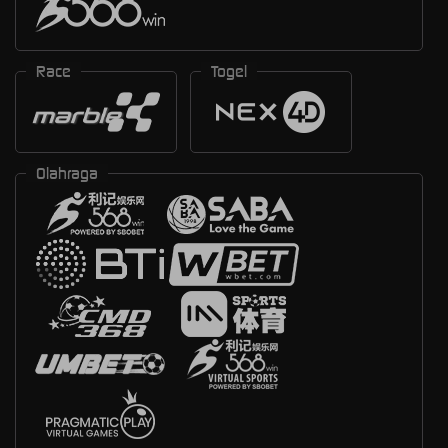
Race
Togel
Olahraga